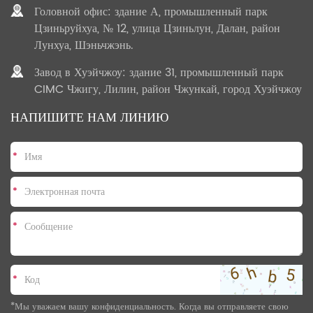
Головной офис: здание А, промышленный парк
Цзиньруйхуа, № 12, улица Цзиньлун, Далан, район
Лунхуа, Шэньчжэнь.
Завод в Хуэйчжоу: здание 31, промышленный парк
CIMC Чжигу, Лилин, район Чжункай, город Хуэйчжоу
НАПИШИТЕ НАМ ЛИНИЮ
*
*
*
*
*Мы уважаем вашу конфиденциальность. Когда вы отправляете свою