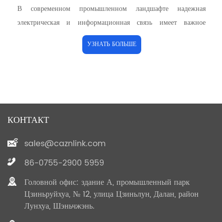
В мире электроники и техники важность надежных
соединений нельзя переоценить. Одним из важнейших
компонентов, который играет решающую роль в обеспечении
УЗНАТЬ БОЛЬШЕ
безопасных и эффективных этих соединений, является
металлический винт с прямым отверстием M8.
КОНТАКТ
sales@caznlink.com
86-0755-2900 5959
Головной офис: здание А, промышленный парк
Цзиньруйхуа, № 12, улица Цзиньлун, Далан, район
Лунхуа, Шэньчжэнь.