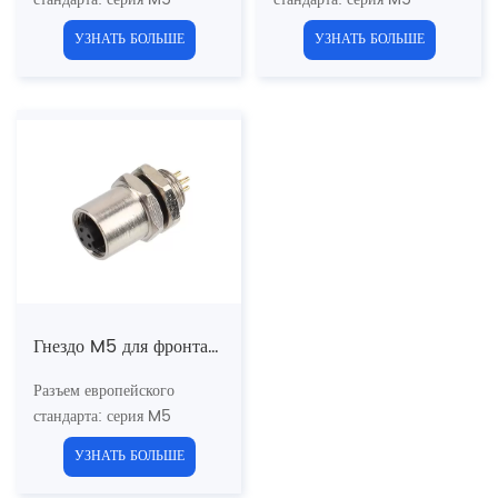
Тип конструкции:
Тип конструкции:
УЗНАТЬ БОЛЬШЕ
УЗНАТЬ БОЛЬШЕ
Фронтальный разъем
Фронтальный разъем
Метод соединения: Пайка
Метод соединения: Пайка
Тип штифта: Мужской
Тип штифта: женский
Количество контактов: 3, 4
Количество контактов: 3, 4
контакта
контакта
Материал кабеля:
Материал кабеля:
Одиночные провода
Одиночные провода
Экранированный: Нет
Экранированный: Нет
Длина кабеля: 10 см/20
Длина кабеля: 10 см/20
см/30 см (настраивается)
см/30 см (настраивается)
Сертификация: CE,RoHS,UL
Сертификация: CE,RoHS,UL
Стандарт: МЭК 61076-2-
Стандарт: МЭК 61076-2-
Гнездо M5 для фронтального монтажа (печатная плата)
105
105
Разъем европейского
стандарта: серия M5
Тип конструкции:
УЗНАТЬ БОЛЬШЕ
Фронтальный разъем
Метод подключения: