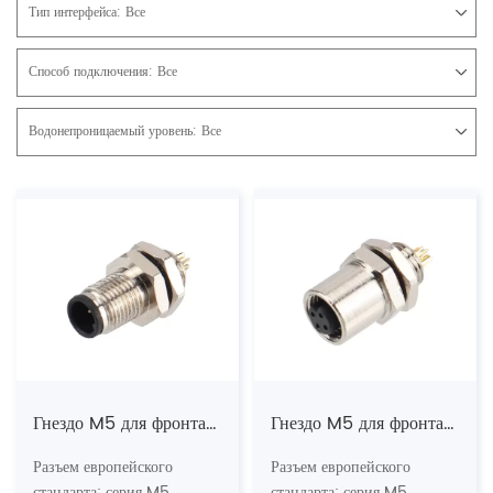
Тип интерфейса:
Все
Способ подключения:
Все
Водонепроницаемый уровень:
Все
Гнездо M5 для фронтального монтажа (пайка, винт M5*0,5)
Гнездо M5 для фронтального монтажа (под пайку)
Разъем европейского
Разъем европейского
стандарта: серия M5
стандарта: серия M5