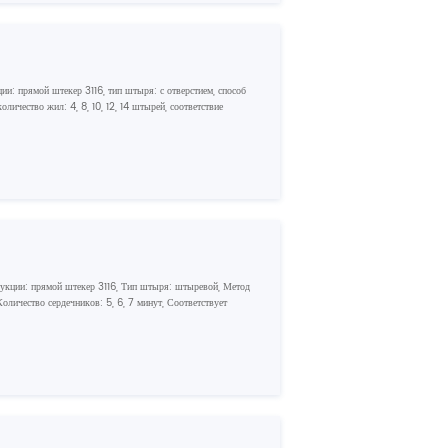
ции: прямой штекер 3116, тип штыря: с отверстием, способ
личество жил: 4, 8, 10, 12, 14 штырей, соответствие
рукции: прямой штекер 3116, Тип штыря: штыревой, Метод
оличество сердечников: 5, 6, 7 минут, Соответствует