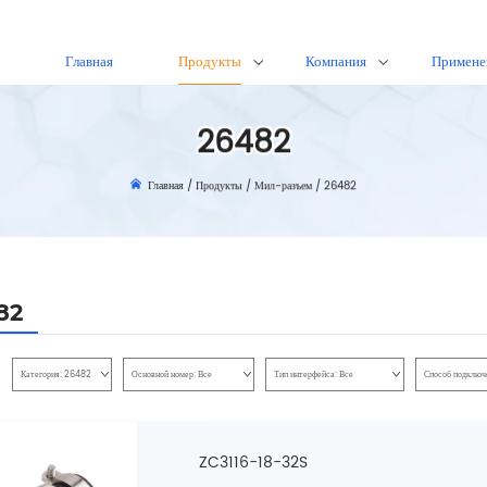
Главная
Продукты
Компания
Примене
26482
Главная
/
Продукты
/
Мил-разъем
/
26482
82
Категория:
26482
Основной номер:
Все
Тип интерфейса:
Все
Способ подключ
ZC3116-18-32S