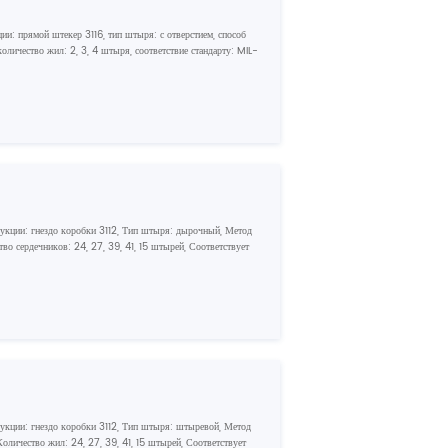
ции: прямой штекер 3116, тип штыря: с отверстием, способ
оличество жил: 2, 3, 4 штыря, соответствие стандарту: MIL-
рукции: гнездо коробки 3112, Тип штыря: дырочный, Метод
во сердечников: 24, 27, 39, 41, 15 штырей, Соответствует
рукции: гнездо коробки 3112, Тип штыря: штыревой, Метод
оличество жил: 24, 27, 39, 41, 15 штырей, Соответствует