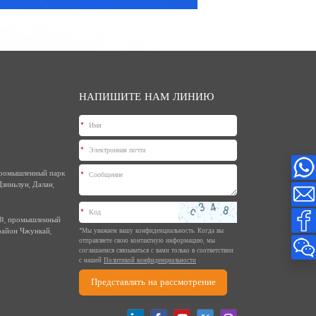
НАПИШИТЕ НАМ ЛИНИЮ
*
*
 промышленный парк
*
зиньлун, Далан,
*
 31, промышленный
район Чжункай,
*Мы уважаем вашу конфиденциальность. Когда вы
отправляете свою контактную информацию, мы
соглашаемся связываться с вами только в соответствии
с нашей
Политикой конфиденциальности
.
Представлять на рассмотрение