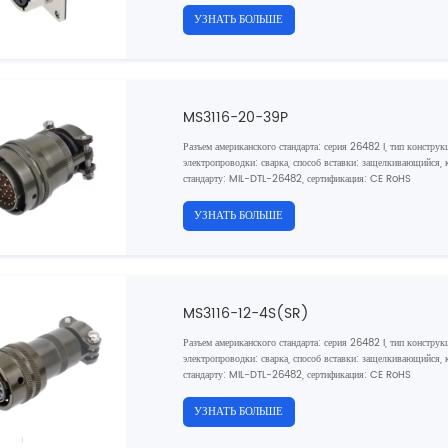
УЗНАТЬ БОЛЬШЕ
MS3116-20-39P
Разъем американского стандарта: серия 26482 I, тип констру
электропроводки: сварка, способ вставки: защелкивающийся, к
стандарту: MIL-DTL-26482, сертификация: CE RoHS
УЗНАТЬ БОЛЬШЕ
MS3116-12-4S(SR)
Разъем американского стандарта: серия 26482 I, тип конструк
электропроводки: сварка, способ вставки: защелкивающийся, ко
стандарту: MIL-DTL-26482, сертификация: CE RoHS
УЗНАТЬ БОЛЬШЕ