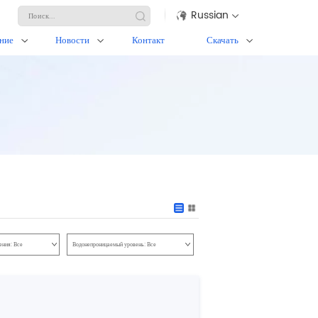
Russian
ние
Новости
Контакт
Скачать
ения:
Все
Водонепроницаемый уровень:
Все