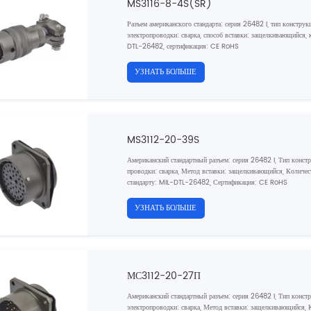
MS3116-8-4S(SR)
Разъем американского стандарта: серия 26482 I, тип конструк
электропроводки: сварка, способ вставки: защелкивающийся, к
DTL-26482, сертификация: CE RoHS
УЗНАТЬ БОЛЬШЕ
MS3112-20-39S
Американский стандартный разъем: серия 26482 I, Тип конст
проводки: сварка, Метод вставки: защелкивающийся, Количест
стандарту: MIL-DTL-26482, Сертификация: CE RoHS
УЗНАТЬ БОЛЬШЕ
МС3112-20-27П
Американский стандартный разъем: серия 26482 I, Тип конст
электропроводки: сварка, Метод вставки: защелкивающийся, К