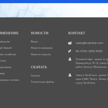
ИМЕНЕНИЕ
НОВОСТИ
КОНТАКТ
зводство
Видео
sales@caznlink.com
ый Энерей
Новости компании
86-0755-2900 5959
кое хозяйство
Новости отрасли
Головной офис: здание А,
спорт
Цзиньруйхуа, № 12, улица Ц
СКАЧАТЬ
район Лунхуа, Шэньчжэнь.
дирование
вязь
Завод в Хуэйчжоу: здание
Скачать
парк CIMC Чжигу, Лилин, 
цинское лечение
Технические файлы
город Хуэйчжоу