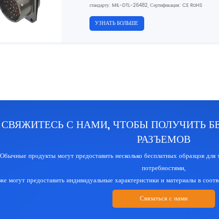
стандарту: MIL-DTL-26482, Сертификация: CE RoHS
УЗНАТЬ БОЛЬШЕ
СВЯЖИТЕСЬ С НАМИ, ЧТОБЫ ПОЛУЧИТЬ Б
РАЗЪЕМОВ
Обычные продукты могут предоставить несколько бесплатных образцов для 
потребностями,
кже могут предоставить индивидуальные характеристики и материалы в соот
Связаться с нами