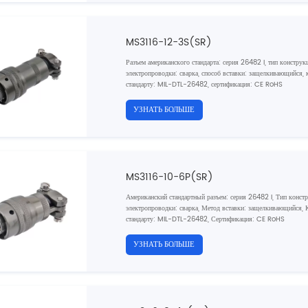
MS3116-12-3S(SR)
Разъем американского стандарта: серия 26482 I, тип конструк
электропроводки: сварка, способ вставки: защелкивающийся, ко
стандарту: MIL-DTL-26482, сертификация: CE RoHS
УЗНАТЬ БОЛЬШЕ
MS3116-10-6P(SR)
Американский стандартный разъем: серия 26482 I, Тип конст
электропроводки: сварка, Метод вставки: защелкивающийся, К
стандарту: MIL-DTL-26482, Сертификация: CE RoHS
УЗНАТЬ БОЛЬШЕ