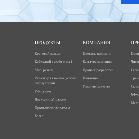
ПРОДУКТЫ
КОМПАНИЯ
ПР
Круговой разъем
Профиль компании
Прои
Кабельный разъём типа E
Культура компании
Чист
Мил-разъем
Процесс разработки
Сельс
Разъем для тяжелых условий
Инновации
Тран
эксплуатации
Гарантия качества
Скла
РЧ-разъем
5G-с
Двухтактный разъем
Меди
Промышленный разъем
Более