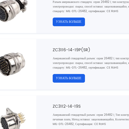
Разъем американского стандарта: серия 26482 I, тип конструк
электропроводки: сварка, способ вставки: защелкивающийся, к
стандарту: MIL-DTL-26482, сертификация: CE RoHS
УЗНАТЬ БОЛЬШЕ
ZC3116-14-19P(SR)
Американский стандартный разъем: серия 26482 I, тип констр
электропроводки: сварка, способ вставки: защелкивающийся, ко
стандарту: MIL-DTL-26482, сертификация: CE RoHS
УЗНАТЬ БОЛЬШЕ
ZC3112-14-19S
Американский стандартный разъем: серия 26482 I, Тип констр
печатная плата, Метод вставки: защелкивающийся, Количество ж
MIL-DTL-26482, Сертификация: CE RoHS